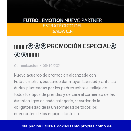
¡¡¡¡¡¡¡¡¡
PROMOCIÓN ESPECIAL
!!!!!!!!
Comunicación
05/10/2021
Nuevo acuerdo de promoción alcanzado con
Futbolemotion, buscando dar mayor facilidad y ante las
dudas planteadas por los padres sobre el tallaje de
todos los tipos de prendas y de cara al comienzo de las
distintas ligas de cada categoría, recordando la
obligatoriedad de la uniformidad de todos los
integrantes de los equipos tanto en…
Esta página utiliza Cookies tanto propias como de