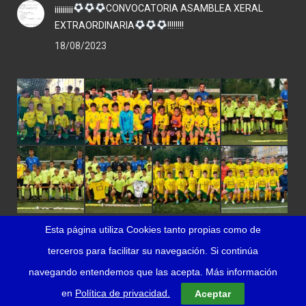
¡¡¡¡¡¡¡¡¡
CONVOCATORIA ASAMBLEA XERAL
EXTRAORDINARIA
!!!!!!!!
18/08/2023
Esta página utiliza Cookies tanto propias como de
terceros para facilitar su navegación. Si continúa
navegando entendemos que las acepta. Más información
en
Política de privacidad.
©
EnsiLabs
-
Aviso legal
y
Política de privacidad
Aceptar