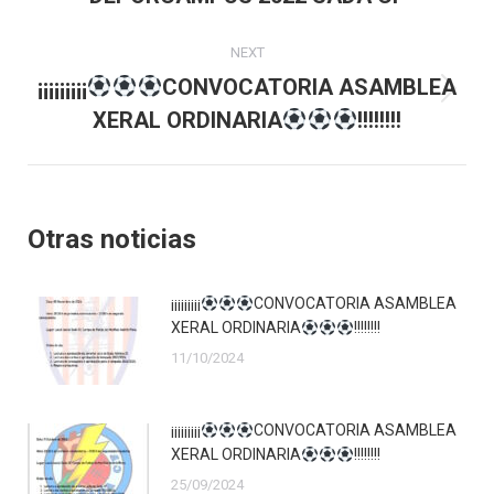
post:
NEXT
¡¡¡¡¡¡¡¡¡
CONVOCATORIA ASAMBLEA
Next
XERAL ORDINARIA
!!!!!!!!
post:
Otras noticias
¡¡¡¡¡¡¡¡¡
CONVOCATORIA ASAMBLEA
XERAL ORDINARIA
!!!!!!!!
11/10/2024
¡¡¡¡¡¡¡¡¡
CONVOCATORIA ASAMBLEA
XERAL ORDINARIA
!!!!!!!!
25/09/2024