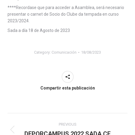
****Recordase que para acceder a Asamblea, será necesario
presentar o carnet de Socio do Clube da tempada en curso
2023/2024.
Sada a día 18 de Agosto de 2023
Category:
Comunicación
18/08/2023
Compartir esta publicación
Post
PREVIOUS
navigation
Previous
DEPORCAMPUS 2022 SADA CF