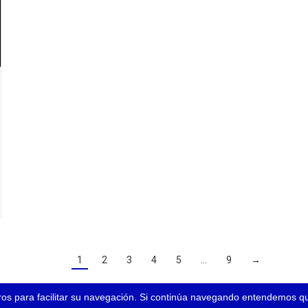
1
2
3
4
5
…
9
→
eros para facilitar su navegación. Si continúa navegando entendemos 