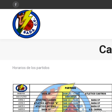
Facebook
page
opens
in
new
window
Ca
Horarios de los partidos