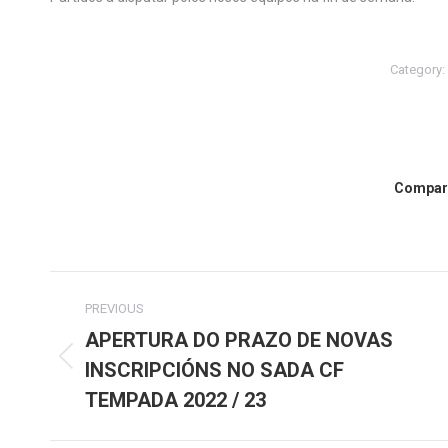
Category:
Compart
Post
PREVIOUS
navigation
APERTURA DO PRAZO DE NOVAS
Previous
INSCRIPCIÓNS NO SADA CF
post:
TEMPADA 2022 / 23