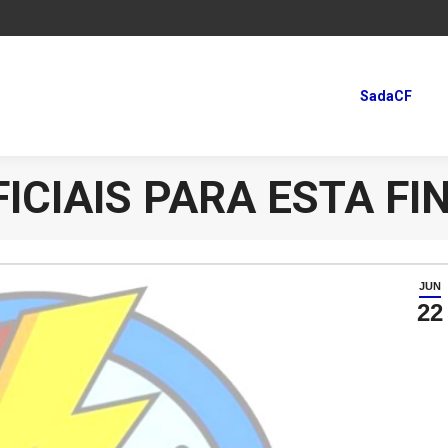
SadaCF
SadaCF
ICIAIS PARA ESTA F
JUN
22