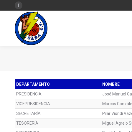
Facebook
page
opens
in
new
window
DEPARTAMENTO
NOMBRE
PRESIDENCIA
José Manuel Ga
VICEPRESIDENCIA
Marcos Gonzál
SECRETARÍA
Pilar Viondi Vá
TESORERÍA
Miguel Agrelo S