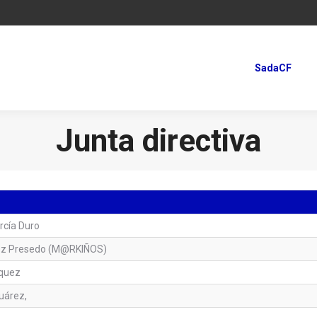
SadaCF
SadaCF
Junta directiva
rcía Duro
ez Presedo (M@RKIÑOS)
zquez
uárez,