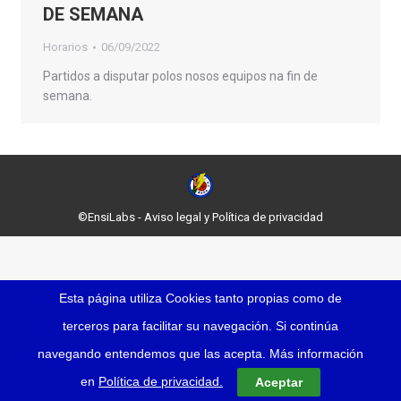
DE SEMANA
Horarios
06/09/2022
Partidos a disputar polos nosos equipos na fin de
semana.
©
EnsiLabs
-
Aviso legal
y
Política de privacidad
Esta página utiliza Cookies tanto propias como de
terceros para facilitar su navegación. Si continúa
navegando entendemos que las acepta. Más información
en
Política de privacidad.
Aceptar