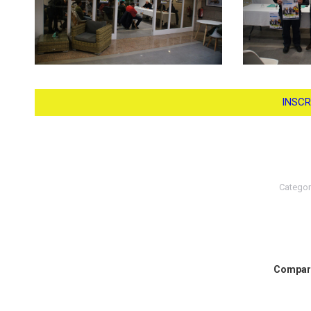
INSCR
Categor
Compart