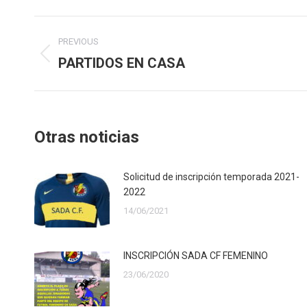
Post
PREVIOUS
navigation
Previous
PARTIDOS EN CASA
post:
Otras noticias
Solicitud de inscripción temporada 2021-
2022
14/06/2021
INSCRIPCIÓN SADA CF FEMENINO
23/06/2020