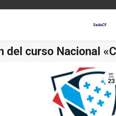
SadaCF
SadaCF
n del curso Nacional «
DIC
23