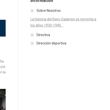
Información
Sobre Nosotros
La historia del Rayo Sadense se remonta a
los años 1930-1940...
Directiva
Dirección deportiva
aña
Este
n la