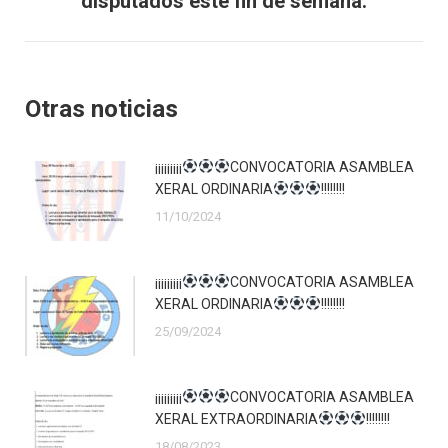
disputados este fin de semana.
post:
Otras noticias
¡¡¡¡¡¡¡¡¡
CONVOCATORIA ASAMBLEA
XERAL ORDINARIA
!!!!!!!!
11/10/2024
¡¡¡¡¡¡¡¡¡
CONVOCATORIA ASAMBLEA
XERAL ORDINARIA
!!!!!!!!
25/09/2024
¡¡¡¡¡¡¡¡¡
CONVOCATORIA ASAMBLEA
XERAL EXTRAORDINARIA
!!!!!!!!
18/08/2023