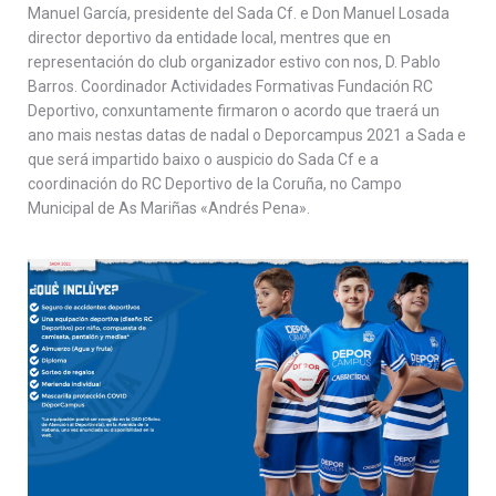
Manuel García, presidente del Sada Cf. e Don Manuel Losada
director deportivo da entidade local, mentres que en
representación do club organizador estivo con nos, D. Pablo
Barros. Coordinador Actividades Formativas Fundación RC
Deportivo, conxuntamente firmaron o acordo que traerá un
ano mais nestas datas de nadal o Deporcampus 2021 a Sada e
que será impartido baixo o auspicio do Sada Cf e a
coordinación do RC Deportivo de la Coruña, no Campo
Municipal de As Mariñas «Andrés Pena».