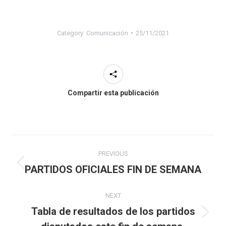
Category:
Comunicación
25/11/2021
Compartir esta publicación
Post
PREVIOUS
navigation
Previous
PARTIDOS OFICIALES FIN DE SEMANA
post:
NEXT
Tabla de resultados de los partidos
Next