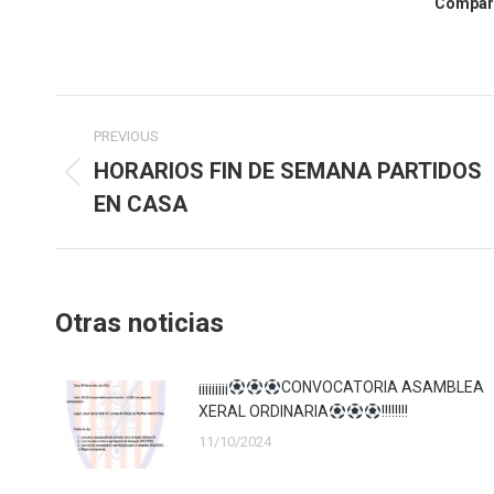
Compart
Post
PREVIOUS
navigation
HORARIOS FIN DE SEMANA PARTIDOS
Previous
EN CASA
post:
Otras noticias
¡¡¡¡¡¡¡¡¡
CONVOCATORIA ASAMBLEA
XERAL ORDINARIA
!!!!!!!!
11/10/2024