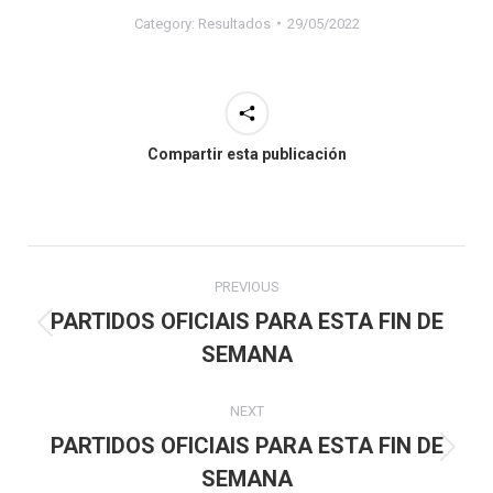
Category:
Resultados
29/05/2022
Compartir esta publicación
Post
PREVIOUS
navigation
PARTIDOS OFICIAIS PARA ESTA FIN DE
Previous
SEMANA
post:
NEXT
PARTIDOS OFICIAIS PARA ESTA FIN DE
Next
SEMANA
post: