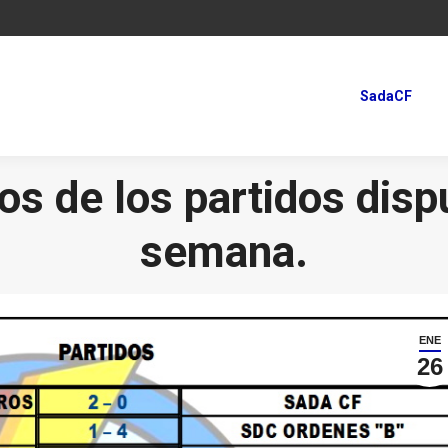
SadaCF
SadaCF
os de los partidos disp
semana.
ENE
26