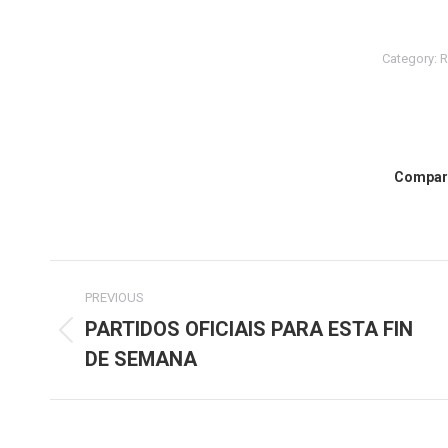
Category:
R
Compart
Post
PREVIOUS
navigation
PARTIDOS OFICIAIS PARA ESTA FIN
Previous
DE SEMANA
post: