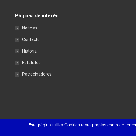
Páginas de interés
Noticias
Contacto
Historia
Estatutos
Patrocinadores
Esta página utiliza Cookies tanto propias como de terc
©
EnsiLabs
-
Aviso legal
y
Política de privacidad